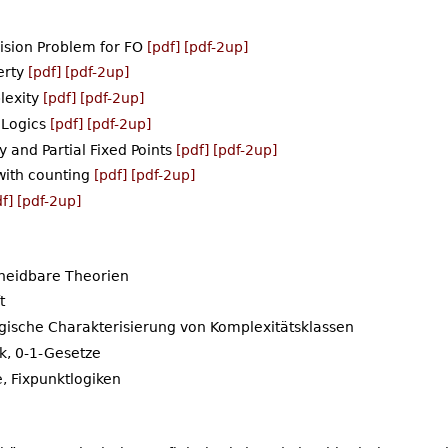
cision Problem for FO
[pdf]
[pdf-2up]
erty
[pdf]
[pdf-2up]
lexity
[pdf]
[pdf-2up]
y Logics
[pdf]
[pdf-2up]
y and Partial Fixed Points
[pdf]
[pdf-2up]
 with counting
[pdf]
[pdf-2up]
f]
[pdf-2up]
heidbare Theorien
t
ogische Charakterisierung von Komplexitätsklassen
ik, 0-1-Gesetze
e, Fixpunktlogiken