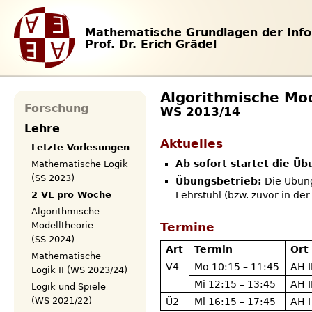
Mathematische Grundlagen der Info
Prof. Dr. Erich Grädel
Algorithmische Mod
Forschung
WS 2013/14
Lehre
Aktuelles
Letzte Vorlesungen
Ab sofort startet die Ü
Mathematische Logik
(SS 2023)
Übungsbetrieb:
Die Übung
2 VL pro Woche
Lehrstuhl (bzw. zuvor in d
Algorithmische
Modelltheorie
Termine
(SS 2024)
Art
Termin
Ort
Mathematische
V4
Mo 10:15 – 11:45
AH I
Logik II (WS 2023/24)
Mi 12:15 – 13:45
AH I
Logik und Spiele
(WS 2021/22)
Ü2
Mi 16:15 – 17:45
AH I