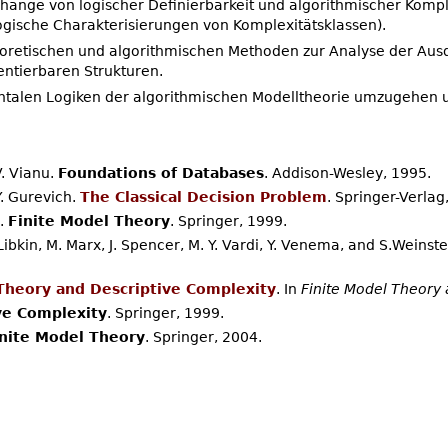
nge von logischer Definierbarkeit und algorithmischer Komple
gische Charakterisierungen von Komplexitätsklassen).
retischen und algorithmischen Methoden zur Analyse der Ausdr
entierbaren Strukturen.
ntalen Logiken der algorithmischen Modelltheorie umzugehen 
V. Vianu.
Foundations of Databases
. Addison-Wesley, 1995.
Y. Gurevich.
The Classical Decision Problem
. Springer-Verlag
m.
Finite Model Theory
. Springer, 1999.
L. Libkin, M. Marx, J. Spencer, M. Y. Vardi, Y. Venema, and S.Weinst
Theory and Descriptive Complexity
. In
Finite Model Theory 
ve Complexity
. Springer, 1999.
inite Model Theory
. Springer, 2004.