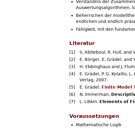
Verständnis der Zusammenhä
Auswertungsalgorithmen, lo
Beherrschen der modelltheo
endlichen und endlich präs
Fähigkeit, mit den fundame
Literatur
[1]
S. Abiteboul, R. Hull, and 
[2]
E. Börger, E. Grädel, and 
[3]
H. Ebbinghaus and J. Flu
[4]
E. Grädel, P. G. Kolaitis, 
Verlag, 2007.
[5]
E. Grädel.
Finite Model 
[6]
N. Immerman.
Descripti
[7]
L. Libkin.
Elements of F
Voraussetzungen
Mathematische Logik