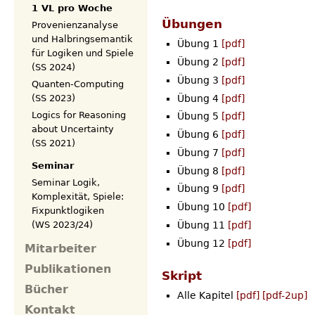
1 VL pro Woche
Übungen
Provenienzanalyse
und Halbringsemantik
Übung 1
[pdf]
für Logiken und Spiele
Übung 2
[pdf]
(SS 2024)
Übung 3
[pdf]
Quanten-Computing
Übung 4
[pdf]
(SS 2023)
Logics for Reasoning
Übung 5
[pdf]
about Uncertainty
Übung 6
[pdf]
(SS 2021)
Übung 7
[pdf]
Seminar
Übung 8
[pdf]
Seminar Logik,
Übung 9
[pdf]
Komplexität, Spiele:
Übung 10
[pdf]
Fixpunktlogiken
Übung 11
[pdf]
(WS 2023/24)
Übung 12
[pdf]
Mitarbeiter
Publikationen
Skript
Bücher
Alle Kapitel
[pdf]
[pdf-2up]
Kontakt