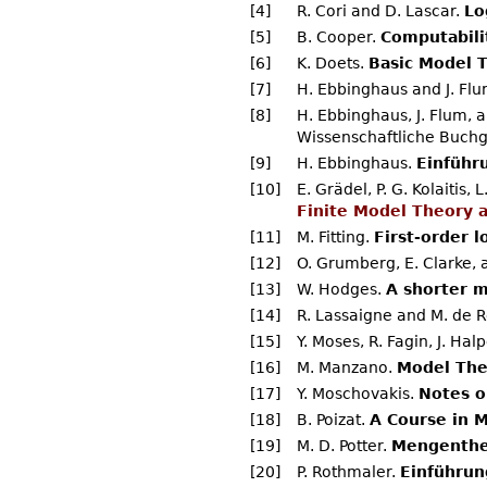
[4]
R. Cori and D. Lascar.
Lo
[5]
B. Cooper.
Computabili
[6]
K. Doets.
Basic Model 
[7]
H. Ebbinghaus and J. Fl
[8]
H. Ebbinghaus, J. Flum,
Wissenschaftliche Buchg
[9]
H. Ebbinghaus.
Einführ
[10]
E. Grädel, P. G. Kolaitis,
Finite Model Theory a
[11]
M. Fitting.
First-order 
[12]
O. Grumberg, E. Clarke, 
[13]
W. Hodges.
A shorter 
[14]
R. Lassaigne and M. de
[15]
Y. Moses, R. Fagin, J. Hal
[16]
M. Manzano.
Model The
[17]
Y. Moschovakis.
Notes o
[18]
B. Poizat.
A Course in 
[19]
M. D. Potter.
Mengenthe
[20]
P. Rothmaler.
Einführun