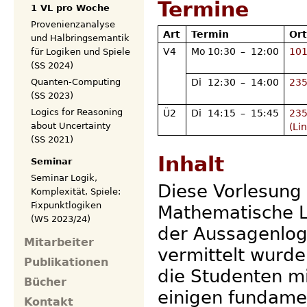
Termine
1 VL pro Woche
Provenienzanalyse
Art
Termin
Or
und Halbringsemantik
V4
Mo
10:30
–
12:00
101
für Logiken und Spiele
(SS 2024)
Quanten-Computing
Di
12:30
–
14:00
235
(SS 2023)
Logics for Reasoning
Ü2
Di
14:15
–
15:45
235
about Uncertainty
(Li
(SS 2021)
Inhalt
Seminar
Seminar Logik,
Diese Vorlesung
Komplexität, Spiele:
Fixpunktlogiken
Mathematische Lo
(WS 2023/24)
der Aussagenlogi
Mitarbeiter
vermittelt wurde
Publikationen
die Studenten m
Bücher
einigen fundame
Kontakt