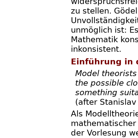
widerspruchsfre
zu stellen. Göde
Unvollständigkei
unmöglich ist: Es
Mathematik konsi
inkonsistent.
Einführung in 
Model theorists
the possible cl
something suita
(after Stanisla
Als Modelltheor
mathematischer S
der Vorlesung w