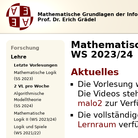
Mathematische Grundlagen der Info
Prof. Dr. Erich Grädel
Mathematisc
Forschung
WS 2023/24
Lehre
Letzte Vorlesungen
Aktuelles
Mathematische Logik
(SS 2023)
Die Vorlesung 
2 VL pro Woche
Die Videos ste
Algorithmische
Modelltheorie
malo2
zur Verf
(SS 2024)
Die vollständi
Mathematische
Logik II (WS 2023/24)
Lernraum
verfü
Logik und Spiele
(WS 2021/22)