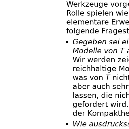
Werkzeuge vorges
Rolle spielen wi
elementare Erwe
folgende Fragest
Gegeben sei ein
Modelle von T 
Wir werden zeig
reichhaltige Mo
was von
T
nicht
aber auch seh
lassen, die nic
gefordert wird.
der Kompakthei
Wie ausdruckss