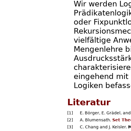
Wir werden Logi
Prädikatenlogik 
oder Fixpunktlo
Rekursionsmec
vielfältige An
Mengenlehre bi
Ausdrucksstärk
charakterisier
eingehend mit 
Logiken befass
Literatur
[1]
E. Börger, E. Grädel, and
[2]
A. Blumensath.
Set The
[3]
C. Chang and J. Keisler.
M