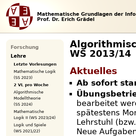
Mathematische Grundlagen der Info
Prof. Dr. Erich Grädel
Algorithmis
Forschung
WS 2013/14
Lehre
Letzte Vorlesungen
Aktuelles
Mathematische Logik
(SS 2023)
Ab sofort st
2 VL pro Woche
Übungsbetri
Algorithmische
Modelltheorie
bearbeitet wer
(SS 2024)
spätestens Mo
Mathematische
Logik II (WS 2023/24)
Lehrstuhl (bzw
Logik und Spiele
Neue Aufgaben
(WS 2021/22)