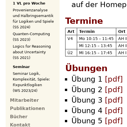
auf der Homep
1 VL pro Woche
Provenienzanalyse
und Halbringsemantik
Termine
für Logiken und Spiele
(SS 2024)
Art
Termin
Ort
Quanten-Computing
V4
Mo 10:15 – 11:45
AH I
(SS 2023)
Mi 12:15 – 13:45
AH I
Logics for Reasoning
about Uncertainty
Ü2
Mi 16:15 – 17:45
AH I
(SS 2021)
Übungen
Seminar
Seminar Logik,
Übung 1
[pdf]
Komplexität, Spiele:
Fixpunktlogiken
Übung 2
[pdf]
(WS 2023/24)
Übung 3
[pdf]
Mitarbeiter
Publikationen
Übung 4
[pdf]
Bücher
Übung 5
[pdf]
Kontakt