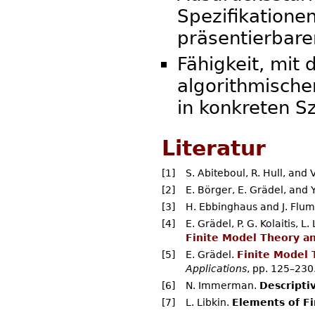
Spezifikatione
präsentierbare
Fähigkeit, mit
algorithmisch
in konkreten 
Literatur
[1]
S. Abiteboul, R. Hull, and 
[2]
E. Börger, E. Grädel, and 
[3]
H. Ebbinghaus and J. Flu
[4]
E. Grädel, P. G. Kolaitis, L
Finite Model Theory an
[5]
E. Grädel.
Finite Model 
Applications
, pp. 125–230
[6]
N. Immerman.
Descripti
[7]
L. Libkin.
Elements of F