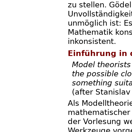
zu stellen. Göde
Unvollständigkei
unmöglich ist: Es
Mathematik konsi
inkonsistent.
Einführung in 
Model theorists
the possible cl
something suita
(after Stanisla
Als Modelltheor
mathematischer S
der Vorlesung w
Werkzeuge vorges