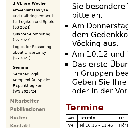
1 VL pro Woche
Sie besondere
Provenienzanalyse
bitte an.
und Halbringsemantik
für Logiken und Spiele
Am Donnerstag 
(SS 2024)
dem Gedenkkoll
Quanten-Computing
(SS 2023)
Vöcking aus.
Logics for Reasoning
Am 10.12 und 1
about Uncertainty
(SS 2021)
Das erste Übun
Seminar
in Gruppen bea
Seminar Logik,
Komplexität, Spiele:
Geben Sie Ihre
Fixpunktlogiken
oder in der Vo
(WS 2023/24)
Mitarbeiter
Termine
Publikationen
Bücher
Art
Termin
Ort
V4
Mi 10:15 – 11:45
Hörs
Kontakt