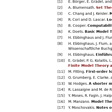
[1]
E. Börger, E. Grädel, and
[2]
A. Blumensath.
Set The
[3]
C. Chang and J. Keisler.
M
[4]
R. Cori and D. Lascar.
Lo
[5]
B. Cooper.
Computabili
[6]
K. Doets.
Basic Model 
[7]
H. Ebbinghaus and J. Fl
[8]
H. Ebbinghaus, J. Flum,
Wissenschaftliche Buchg
[9]
H. Ebbinghaus.
Einführ
[10]
E. Grädel, P. G. Kolaitis,
Finite Model Theory a
[11]
M. Fitting.
First-order 
[12]
O. Grumberg, E. Clarke, 
[13]
W. Hodges.
A shorter 
[14]
R. Lassaigne and M. de
[15]
Y. Moses, R. Fagin, J. Hal
[16]
M. Manzano.
Model The
[17]
Y. Moschovakis.
Notes o