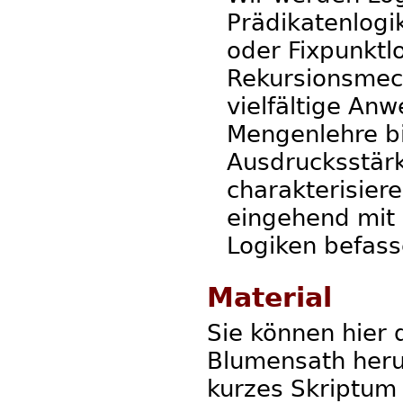
Prädikatenlogik 
oder Fixpunktlo
Rekursionsmec
vielfältige An
Mengenlehre bi
Ausdrucksstärk
charakterisier
eingehend mit 
Logiken befass
Material
Sie können hier 
Blumensath herun
kurzes Skriptum 