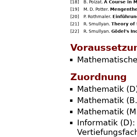
[18]
B. Poizat.
A Course in 
[19]
M. D. Potter.
Mengenthe
[20]
P. Rothmaler.
Einführun
[21]
R. Smullyan.
Theory of
[22]
R. Smullyan.
Gödel's I
Voraussetzu
Mathematische
Zuordnung
Mathematik (D
Mathematik (B.
Mathematik (M.
Informatik (D):
Vertiefungsfa