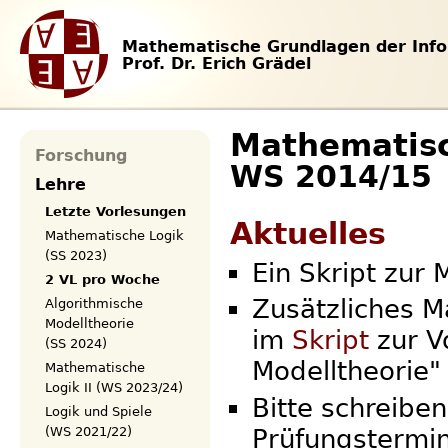
Mathematische Grundlagen der Info
Prof. Dr. Erich Grädel
Mathematisc
Forschung
WS 2014/15
Lehre
Letzte Vorlesungen
Aktuelles
Mathematische Logik
(SS 2023)
Ein Skript zur 
2 VL pro Woche
Zusätzliches Ma
Algorithmische
Modelltheorie
im
Skript
zur V
(SS 2024)
Modelltheorie"
Mathematische
Logik II (WS 2023/24)
Bitte schreibe
Logik und Spiele
(WS 2021/22)
Prüfungstermin