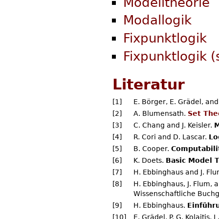
Modelltheorie
Modallogik
Fixpunktlogik
Fixpunktlogik (
Literatur
[1]
E. Börger, E. Grädel, and
[2]
A. Blumensath.
Set The
[3]
C. Chang and J. Keisler.
M
[4]
R. Cori and D. Lascar.
Lo
[5]
B. Cooper.
Computabili
[6]
K. Doets.
Basic Model 
[7]
H. Ebbinghaus and J. Fl
[8]
H. Ebbinghaus, J. Flum,
Wissenschaftliche Buchg
[9]
H. Ebbinghaus.
Einführ
[10]
E. Grädel, P. G. Kolaitis,