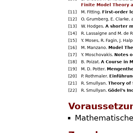
Finite Model Theory a
[11]
M. Fitting.
First-order 
[12]
O. Grumberg, E. Clarke, 
[13]
W. Hodges.
A shorter 
[14]
R. Lassaigne and M. de
[15]
Y. Moses, R. Fagin, J. Hal
[16]
M. Manzano.
Model The
[17]
Y. Moschovakis.
Notes o
[18]
B. Poizat.
A Course in 
[19]
M. D. Potter.
Mengenthe
[20]
P. Rothmaler.
Einführun
[21]
R. Smullyan.
Theory of
[22]
R. Smullyan.
Gödel's I
Voraussetzu
Mathematische