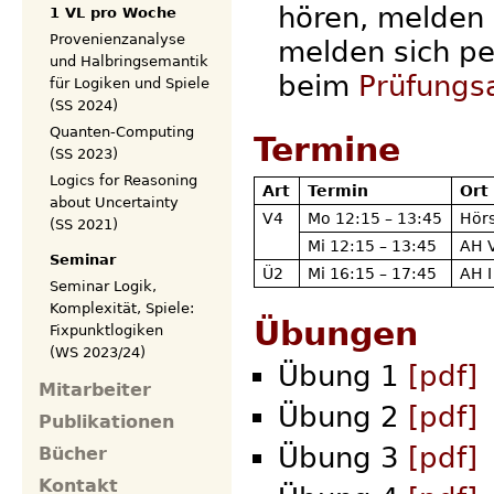
hören, melden
1 VL pro Woche
Provenienzanalyse
melden sich p
und Halbringsemantik
beim
Prüfungs
für Logiken und Spiele
(SS 2024)
Quanten-Computing
Termine
(SS 2023)
Logics for Reasoning
Art
Termin
Ort
about Uncertainty
V4
Mo 12:15 – 13:45
Hörs
(SS 2021)
Mi 12:15 – 13:45
AH 
Seminar
Ü2
Mi 16:15 – 17:45
AH I
Seminar Logik,
Komplexität, Spiele:
Übungen
Fixpunktlogiken
(WS 2023/24)
Übung 1
[pdf]
Mitarbeiter
Übung 2
[pdf]
Publikationen
Übung 3
[pdf]
Bücher
Kontakt