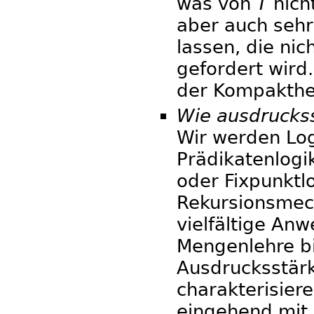
was von
T
nicht
aber auch seh
lassen, die nic
gefordert wird.
der Kompakthei
Wie ausdruckss
Wir werden Logi
Prädikatenlogik 
oder Fixpunktlo
Rekursionsmec
vielfältige An
Mengenlehre bi
Ausdrucksstärk
charakterisier
eingehend mit 