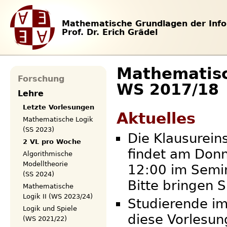
Mathematische Grundlagen der Info
Prof. Dr. Erich Grädel
Mathematisc
Forschung
WS 2017/18
Lehre
Letzte Vorlesungen
Aktuelles
Mathematische Logik
(SS 2023)
Die Klausurein
2 VL pro Woche
findet am Donn
Algorithmische
Modelltheorie
12:00 im Semin
(SS 2024)
Bitte bringen S
Mathematische
Logik II (WS 2023/24)
Studierende im
Logik und Spiele
diese Vorlesu
(WS 2021/22)