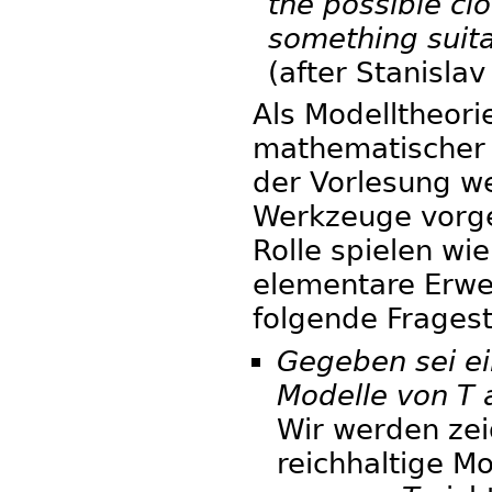
the possible cl
something suita
(after Stanisla
Als Modelltheor
mathematischer S
der Vorlesung w
Werkzeuge vorges
Rolle spielen wi
elementare Erwe
folgende Fragest
Gegeben sei ein
Modelle von T 
Wir werden zeig
reichhaltige Mo