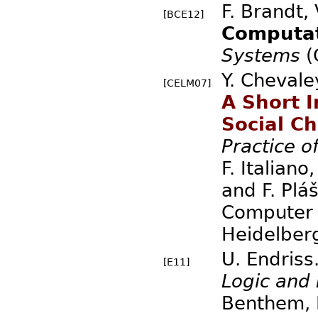
F. Brandt, 
[BCE12]
Computat
Systems
(
Y. Chevale
[CELM07]
A Short 
Social Ch
Practice 
F. Italian
and F. Pláš
Computer S
Heidelber
U. Endriss
[E11]
Logic and
Benthem, E