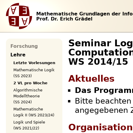
Mathematische Grundlagen der Info
Prof. Dr. Erich Grädel
Seminar Logi
Forschung
Computation
Lehre
WS 2014/15
Letzte Vorlesungen
Mathematische Logik
Aktuelles
(SS 2023)
2 VL pro Woche
Das Programm
Algorithmische
Modelltheorie
Bitte beachten
(SS 2024)
angegebenen Z
Mathematische
Logik II (WS 2023/24)
Logik und Spiele
Organisation
(WS 2021/22)