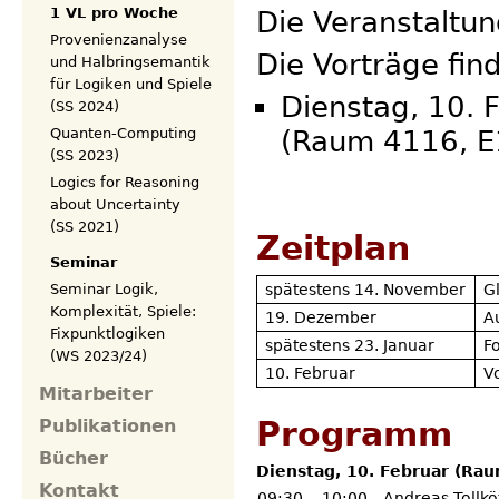
1 VL pro Woche
Die Veranstaltun
Provenienzanalyse
Die Vorträge fin
und Halbringsemantik
für Logiken und Spiele
Dienstag, 10. 
(SS 2024)
Quanten-Computing
(Raum 4116, E1
(SS 2023)
Logics for Reasoning
about Uncertainty
(SS 2021)
Zeitplan
Seminar
spätestens 14. November
G
Seminar Logik,
Komplexität, Spiele:
19. Dezember
A
Fixpunktlogiken
spätestens 23. Januar
F
(WS 2023/24)
10. Februar
V
Mitarbeiter
Programm
Publikationen
Bücher
Dienstag, 10. Februar (Rau
Kontakt
09:30
–
10:00
Andreas Tollkö