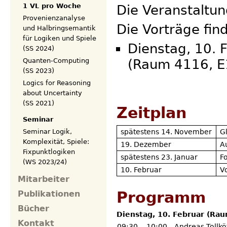
1 VL pro Woche
Die Veranstaltun
Provenienzanalyse
Die Vorträge fin
und Halbringsemantik
für Logiken und Spiele
Dienstag, 10. 
(SS 2024)
Quanten-Computing
(Raum 4116, E1
(SS 2023)
Logics for Reasoning
about Uncertainty
(SS 2021)
Zeitplan
Seminar
spätestens 14. November
G
Seminar Logik,
Komplexität, Spiele:
19. Dezember
A
Fixpunktlogiken
spätestens 23. Januar
F
(WS 2023/24)
10. Februar
V
Mitarbeiter
Programm
Publikationen
Bücher
Dienstag, 10. Februar (Rau
Kontakt
09:30
–
10:00
Andreas Tollkö