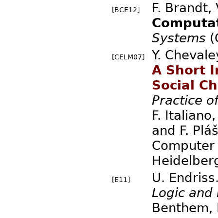
F. Brandt, 
[BCE12]
Computat
Systems
(
Y. Chevale
[CELM07]
A Short 
Social Ch
Practice 
F. Italian
and F. Pláš
Computer S
Heidelber
U. Endriss
[E11]
Logic and
Benthem, E