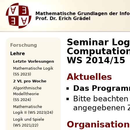
Mathematische Grundlagen der Info
Prof. Dr. Erich Grädel
Seminar Logi
Forschung
Computation
Lehre
WS 2014/15
Letzte Vorlesungen
Mathematische Logik
Aktuelles
(SS 2023)
2 VL pro Woche
Das Programm
Algorithmische
Modelltheorie
Bitte beachten
(SS 2024)
angegebenen Z
Mathematische
Logik II (WS 2023/24)
Logik und Spiele
Organisation
(WS 2021/22)