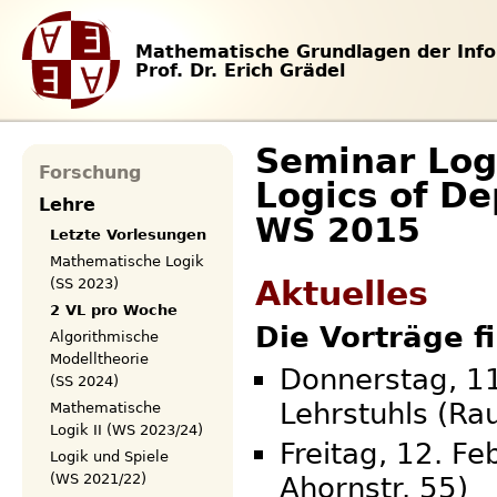
Mathematische Grundlagen der Info
Prof. Dr. Erich Grädel
Seminar Logi
Forschung
Logics of D
Lehre
WS 2015
Letzte Vorlesungen
Mathematische Logik
Aktuelles
(SS 2023)
2 VL pro Woche
Die Vorträge f
Algorithmische
Modelltheorie
Donnerstag, 1
(SS 2024)
Lehrstuhls (Ra
Mathematische
Logik II (WS 2023/24)
Freitag, 12. F
Logik und Spiele
(WS 2021/22)
Ahornstr. 55)