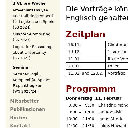
1 VL pro Woche
Die Vorträge kö
Provenienzanalyse
Englisch gehalt
und Halbringsemantik
für Logiken und Spiele
(SS 2024)
Zeitplan
Quanten-Computing
(SS 2023)
16.11.
Gliederu
Logics for Reasoning
14.12.
1. Versio
about Uncertainty
(SS 2021)
11.01.
finale Ve
20.01.
Folien
Seminar
11.02. und 12.02.
Vorträge
Seminar Logik,
Komplexität, Spiele:
Fixpunktlogiken
Programm
(WS 2023/24)
Donnerstag, 11. Februar
Mitarbeiter
9:00
–
9:30
Christine Men
Publikationen
9:30
–
10:00
Jan Rogalski
Bücher
10:30
–
11:00
Jonas Aberle
Kontakt
11:00
–
11:30
Lukas Huwald