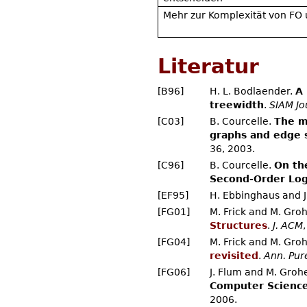
Mehr zur Komplexität von FO
Literatur
[B96]
H. L. Bodlaender.
A 
treewidth
.
SIAM Jo
[C03]
B. Courcelle.
The m
graphs and edge s
36, 2003.
[C96]
B. Courcelle.
On th
Second-Order Log
[EF95]
H. Ebbinghaus and J
[FG01]
M. Frick and M. Gro
Structures
.
J. ACM
[FG04]
M. Frick and M. Gro
revisited
.
Ann. Pur
[FG06]
J. Flum and M. Groh
Computer Science
2006.