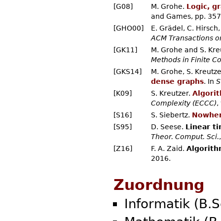
[G08]
M. Grohe.
Logic, g
and Games, pp. 357
[GHO00]
E. Grädel, C. Hirsch
ACM Transactions o
[GK11]
M. Grohe and S. Kre
Methods in Finite C
[GKS14]
M. Grohe, S. Kreutze
dense graphs
. In
S
[K09]
S. Kreutzer.
Algori
Complexity (ECCC)
,
[S16]
S. Siebertz.
Nowher
[S95]
D. Seese.
Linear t
Theor. Comput. Sci.
[Z16]
F. A. Zaid.
Algorith
2016.
Zuordnung
Informatik (B.S