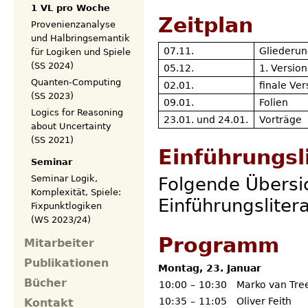
1 VL pro Woche
Zeitplan
Provenienzanalyse
und Halbringsemantik
07.11.
Gliederu
für Logiken und Spiele
(SS 2024)
05.12.
1. Versio
Quanten-Computing
02.01.
finale Ve
(SS 2023)
09.01.
Folien
Logics for Reasoning
23.01. und 24.01.
Vorträge
about Uncertainty
(SS 2021)
Einführungsl
Seminar
Seminar Logik,
Folgende Übersic
Komplexität, Spiele:
Einführungsliter
Fixpunktlogiken
(WS 2023/24)
Programm
Mitarbeiter
Publikationen
Montag, 23. Januar
Bücher
10:00
–
10:30
Marko van Tre
10:35
–
11:05
Oliver Feith
Kontakt