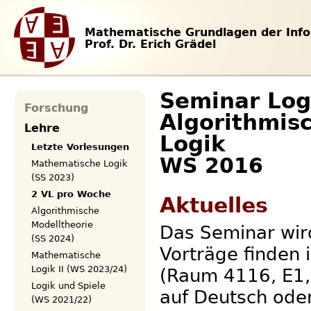
Mathematische Grundlagen der Info
Prof. Dr. Erich Grädel
Seminar Logi
Forschung
Algorithmis
Lehre
Logik
Letzte Vorlesungen
WS 2016
Mathematische Logik
(SS 2023)
2 VL pro Woche
Aktuelles
Algorithmische
Modelltheorie
Das Seminar wir
(SS 2024)
Vorträge finden 
Mathematische
Logik II (WS 2023/24)
(Raum 4116, E1,
Logik und Spiele
auf Deutsch ode
(WS 2021/22)