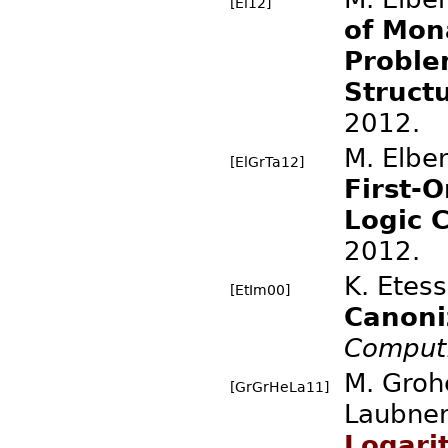
[El12]
of Mon
Proble
Struct
2012.
M. Elber
[ElGrTa12]
First-
Logic 
2012.
K. Etes
[EtIm00]
Canoni
Comput
M. Grohe
[GrGrHeLa11]
Laubne
Logari