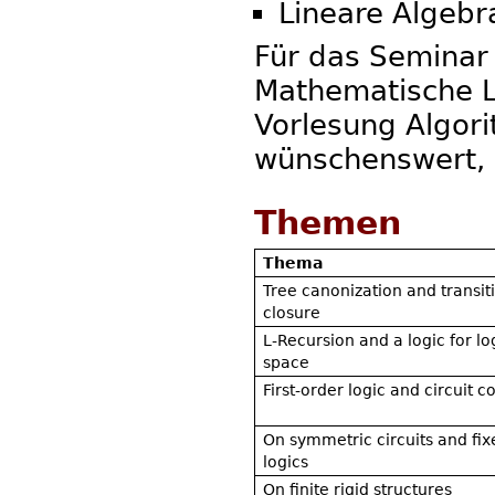
Lineare Algebr
Für das Seminar 
Mathematische L
Vorlesung Algori
wünschenswert, 
Themen
Thema
Tree canonization and transit
closure
L-Recursion and a logic for l
space
First-order logic and circuit 
On symmetric circuits and fix
logics
On finite rigid structures