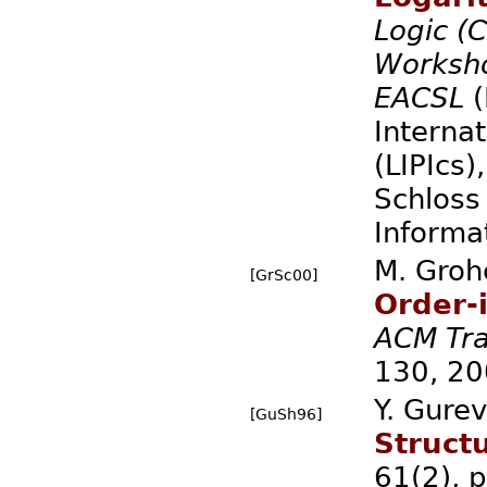
Logic (C
Worksho
EACSL
(
Internat
(LIPIcs
Schloss
Informa
M. Groh
[GrSc00]
Order-
ACM Tra
130, 20
Y. Gure
[GuSh96]
Struct
61(2), 