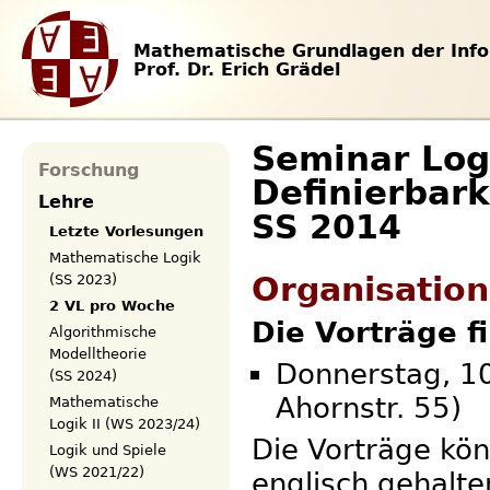
Mathematische Grundlagen der Info
Prof. Dr. Erich Grädel
Seminar Logi
Forschung
Definierbar
Lehre
SS 2014
Letzte Vorlesungen
Mathematische Logik
Organisation
(SS 2023)
2 VL pro Woche
Die Vorträge f
Algorithmische
Modelltheorie
Donnerstag, 10
(SS 2024)
Ahornstr. 55)
Mathematische
Logik II (WS 2023/24)
Die Vorträge kö
Logik und Spiele
(WS 2021/22)
englisch gehalt