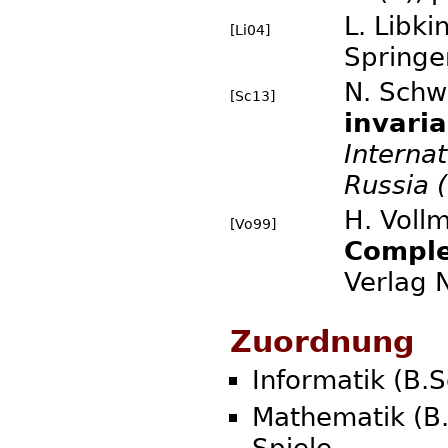
L. Libki
[Li04]
Springe
N. Schw
[Sc13]
invaria
Interna
Russia 
H. Voll
[Vo99]
Comple
Verlag 
Zuordnung
Informatik (B.S
Mathematik (B.