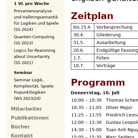
1 VL pro Woche
Provenienzanalyse
Zeitplan
und Halbringsemantik
für Logiken und Spiele
bis 15.4.
Vorbesprechung
(SS 2024)
30.4.
Gliederung
Quanten-Computing
31.5.
Ausarbeitung
(SS 2023)
20.6.
Endgültige Fassun
Logics for Reasoning
about Uncertainty
1.7.
Folien
(SS 2021)
10.7.
Vorträge
Seminar
Programm
Seminar Logik,
Komplexität, Spiele:
Fixpunktlogiken
Donnerstag, 10. Juli
(WS 2023/24)
10:00
–
10:30
Thomas Sche
10:35
–
11:05
Oliver Major
Mitarbeiter
11:25
–
11:55
Friedrich Leo
Publikationen
12:00
–
12:30
Gustav Leopol
Bücher
14:30
–
15:00
Tuan Anh Ngu
Kontakt
15:05
–
15:35
Marc Selders